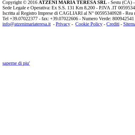
Copyright © 2016
ATZENI MARIA TERESA SRL
- Sestu (CA) -
Sede Legale e Operativa: Ex S.S. 131 Km 8,200 - P.IVA .IT 00595340
Iscritta al Registro Imprese di CAGLIARI al N° 00595340928 - Rea 
Tel +39.07022377 - fax: +39.07022606 - Numero Verde:
800942541
info@atzenimariateresa.it
-
Privacy
-
Cookie Policy
-
Crediti
-
Sitem
INFORMATIVA:Questo sito o gli strumenti t
cookie necessari al funzionamento ed utili al
Chiudendo questo banner, scorrendo questa pagina, cliccando su un li
saperne di piu'
Approvo