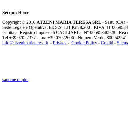
Sei qui:
Home
Copyright © 2016
ATZENI MARIA TERESA SRL
- Sestu (CA) -
Sede Legale e Operativa: Ex S.S. 131 Km 8,200 - P.IVA .IT 00595340
Iscritta al Registro Imprese di CAGLIARI al N° 00595340928 - Rea 
Tel +39.07022377 - fax: +39.07022606 - Numero Verde:
800942541
info@atzenimariateresa.it
-
Privacy
-
Cookie Policy
-
Crediti
-
Sitem
INFORMATIVA:Questo sito o gli strumenti t
cookie necessari al funzionamento ed utili al
Chiudendo questo banner, scorrendo questa pagina, cliccando su un li
saperne di piu'
Approvo