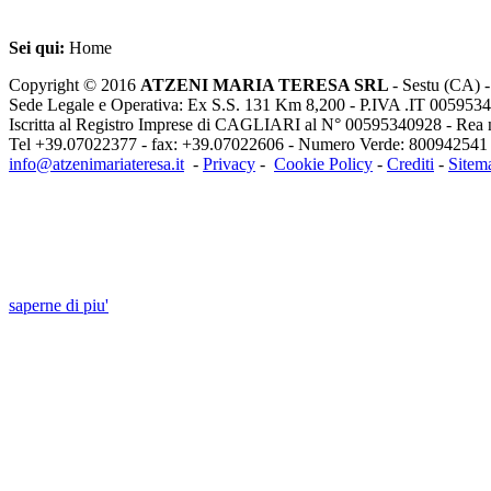
Sei qui:
Home
Copyright © 2016
ATZENI MARIA TERESA SRL
- Sestu (CA) -
Sede Legale e Operativa: Ex S.S. 131 Km 8,200 - P.IVA .IT 00595340
Iscritta al Registro Imprese di CAGLIARI al N° 00595340928 - Rea 
Tel +39.07022377 - fax: +39.07022606 - Numero Verde:
800942541
info@atzenimariateresa.it
-
Privacy
-
Cookie Policy
-
Crediti
-
Sitem
INFORMATIVA:Questo sito o gli strumenti t
cookie necessari al funzionamento ed utili al
Chiudendo questo banner, scorrendo questa pagina, cliccando su un li
saperne di piu'
Approvo